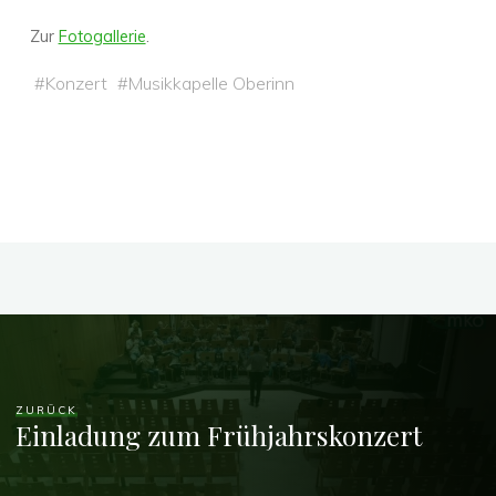
Zur
Fotogallerie
.
#
Konzert
#
Musikkapelle Oberinn
ZURÜCK
Einladung zum Frühjahrskonzert